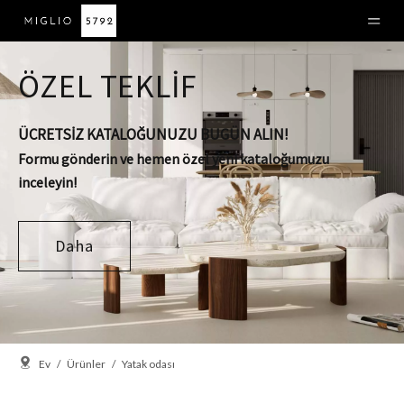
ÖZEL TEKLİF
ÜCRETSİZ KATALOĞUNUZU BUGÜN ALIN!
Formu gönderin ve hemen özel yeni kataloğumuzu
inceleyin!
Daha
Ev
/
Ürünler
/
Yatak odası