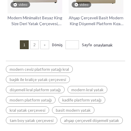
video
video
Modern Minimalist Beyaz King
Ahşap Çerçeveli Basit Modern
Size Deri Yatak Çerçevesi,
King Döşemeli Platform Kızak
Başlıklı
Yatağı
1
2
»
Dönüş
Sayfa
onaylamak
modern ceviz platform yatağı kral
başlık ile kraliçe yatak çerçevesi
döşemeli kral platform yatağı
modern kral yatak
modern platform yatağı
kadife platform yatağı
kral yatak çerçevesi
basit modern yatak
tam boy yatak çerçevesi
ahşap çerçeveli döşemeli yatak