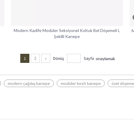
Modern Kadife Modüler Seksiyonel Koltuk Bel Döşemeli L
M
Şekilli Kanepe
1
2
»
Dönüş
Sayfa
onaylamak
modern çağdaş kanepe
modüler kesit kanepe
özel döşeme