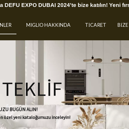
a DEFU EXPO DUBAI 2024'te bize katılın! Yeni fırs
NLER
MIGLIO HAKKINDA
TİCARET
BİZE
 TEKLİF
UZU BUGÜN ALIN!
 özel yeni kataloğumuzu inceleyin!