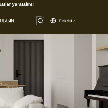
atlar yaratalım!
 ULAŞIN
Türk dili