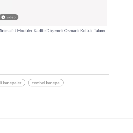
video
inimalist Modüler Kadife Döşemeli Osmanlı Koltuk Takımı
li kanepeler
tembel kanepe