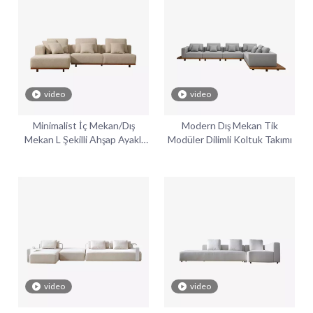
video
video
Minimalist İç Mekan/Dış
Modern Dış Mekan Tik
Mekan L Şekilli Ahşap Ayaklı
Modüler Dilimli Koltuk Takımı
Köşeli Koltuk
video
video