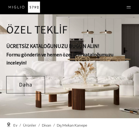
ÖZEL TEKLİF
ÜCRETSİZ KATALOĞUNUZU BUGÜN ALIN!
Formu gönderin ve hemen özel yeni kataloğumuzu
inceleyin!
Daha
Ev
/
Ürünler
/
Divan
/
Dış Mekan Kanepe